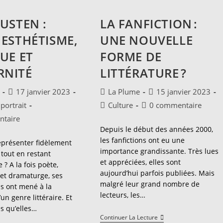
USTEN :
LA FANFICTION :
 ESTHÉTISME,
UNE NOUVELLE
UE ET
FORME DE
RNITÉ
LITTÉRATURE ?
ice
Publication
Auteur/autrice
Publication
17 janvier 2023
La Plume
15 janvier 2023
publiée :
de
publiée :
Post
Commentaires
portrait
Culture
0 commentaire
la
category:
de
es
taire
:
publication :
la
Depuis le début des années 2000,
publication :
les fanfictions ont eu une
présenter fidèlement
:
importance grandissante. Très lues
tout en restant
et appréciées, elles sont
 ? A la fois poète,
aujourd’hui parfois publiées. Mais
et dramaturge, ses
malgré leur grand nombre de
s ont mené à la
lecteurs, les…
un genre littéraire. Et
s qu’elles…
La
Continuer La Lecture