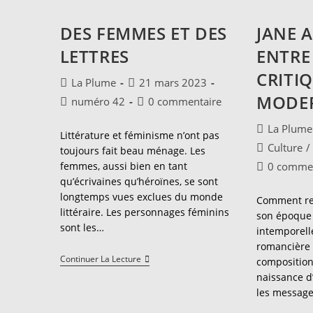
DES FEMMES ET DES
JANE A
LETTRES
ENTRE
CRITIQ
Auteur/autrice
Publication
La Plume
21 mars 2023
de
publiée :
MODE
Post
Commentaires
numéro 42
0 commentaire
la
category:
de
publication :
Auteur/autr
La Plume
la
Littérature et féminisme n’ont pas
de
publication :
Post
Culture
/
toujours fait beau ménage. Les
la
category:
Commentair
femmes, aussi bien en tant
0 commen
publication 
de
qu’écrivaines qu’héroïnes, se sont
la
longtemps vues exclues du monde
Comment re
publication 
littéraire. Les personnages féminins
son époque 
sont les…
intemporelle
romancière 
Des
Continuer La Lecture
composition
Femmes
naissance d’
Et
Des
les message
Lettres