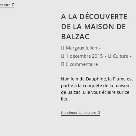
Fanfiction :
Jane
Lecture
Une
Austen :
Nouvelle
A LA DÉCOUVERTE
Entre
Forme
Esthétisme,
De
Critique
DE LA MAISON DE
Littérature ?
Et
Modernité
BALZAC
Auteur/autrice
Margaux Julien
de
Publication
Post
1 décembre 2015
Culture
la
publiée :
category:
Commentaires
0 commentaire
publication :
de
la
Non loin de Dauphine, la Plume est
publication :
partie à la conquête de la maison
de Balzac. Elle vous éclaire sur ce
lieu.
A
Continuer La Lecture
La
Découverte
De
La