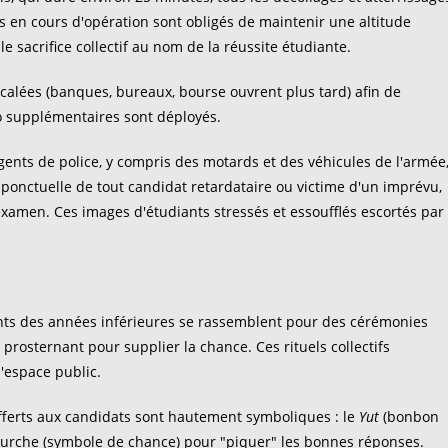
ls en cours d'opération sont obligés de maintenir une altitude
e sacrifice collectif au nom de la réussite étudiante.
décalées (banques, bureaux, bourse ouvrent plus tard) afin de
tro supplémentaires sont déployés.
d'agents de police, y compris des motards et des véhicules de l'armée
e ponctuelle de tout candidat retardataire ou victime d'un imprévu,
'examen. Ces images d'étudiants stressés et essoufflés escortés par
iants des années inférieures se rassemblent pour des cérémonies
rosternant pour supplier la chance. Ces rituels collectifs
l'espace public.
offerts aux candidats sont hautement symboliques : le
Yut
(bonbon
la fourche (symbole de chance) pour "piquer" les bonnes réponses.