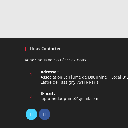
or
address
username
to
to
comment
comment
Nous Contacter
Venez nous voir ou écrivez nous !
Adresse :
Association La Plume de Dauphine | Local B1
Lattre de Tassigny 75116 Paris
E-mail :
S’ouvre
laplumedauphine@gmail.com
dans
votre
application
S’ouvre
S’ouvre