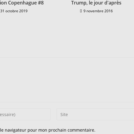
tion Copenhague #8
Trump, le jour d'après
31 octobre 2019
9 novembre 2016
Saisir
l’URL
de
 le navigateur pour mon prochain commentaire.