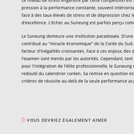
Le niveau de stress engendré par cette compétition est
pression à la performance constante, souvent intérioris
face à des taux élevés de stress et de dépression chez l
d'excellence. L'échec au Suneung est parfois perçu c
Le Suneung demeure une institution paradoxale. D'une part
contribué au "miracle économique" de la Corée du Sud. D'
facteur d'inégalités croissantes. Face à ces enjeux, des
l'examen sont menés par les autorités. Cependant, tant 
pour l'intégration de l'élite professionnelle, le Suneung
redouté du calendrier coréen. Sa remise en question est 
critères de réussite au-delà de la seule performance a
VOUS DEVRIEZ ÉGALEMENT AIMER