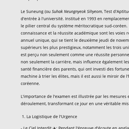
Le Suneung (ou
Suhak Neungnyeok Sihyeom
, Test d'Aptit
d'entrée à l'université. Institué en 1993 en remplacem
le pilier central du système méritocratique sud-coréen. 
connaissance et la réussite académique sont les voies ro
annuel unique, qui se tient le deuxième jeudi de novembr
supérieurs les plus prestigieux, notamment les trois uni
est perçu non seulement comme une réussite personnelle
non seulement la carrière, mais influence également les
santé financière des parents, qui ont investi des fortu
machine à trier les élites, mais il est aussi le miroir de
coréenne.
L'importance de l'examen est illustrée par les mesures
déroulement, transformant ce jour en une véritable mise
La Logistique de l'Urgence
- Le Ciel Interdit ✈️: Pendant l'épreuve d'écoute en angl