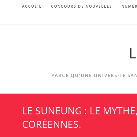
Skip
ACCUEIL
CONCOURS DE NOUVELLES
NUMÉR
to
content
L
PARCE QU'UNE UNIVERSITÉ SAN
LE SUNEUNG : LE MYTHE,
CORÉENNES.