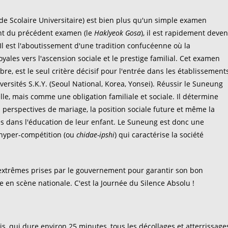
ude Scolaire Universitaire) est bien plus qu'un simple examen
ent du précédent examen (le
Haklyeok Gosa
), il est rapidement deve
Il est l'aboutissement d'une tradition confucéenne où la
yales vers l'ascension sociale et le prestige familial. Cet examen
e, est le seul critère décisif pour l'entrée dans les établissement
versités S.K.Y. (Seoul National, Korea, Yonsei). Réussir le Suneung
, mais comme une obligation familiale et sociale. Il détermine
 perspectives de mariage, la position sociale future et même la
nes dans l'éducation de leur enfant. Le Suneung est donc une
 l'hyper-compétition (ou
chidae-ipshi
) qui caractérise la société
 extrêmes prises par le gouvernement pour garantir son bon
 en scène nationale. C'est la Journée du Silence Absolu !
ais, qui dure environ 25 minutes, tous les décollages et atterrissage