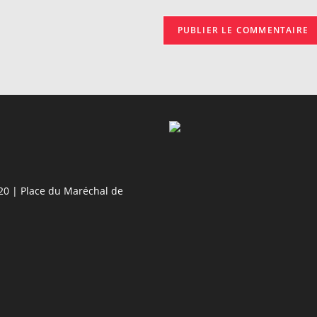
votre
site
(facultatif)
20 | Place du Maréchal de