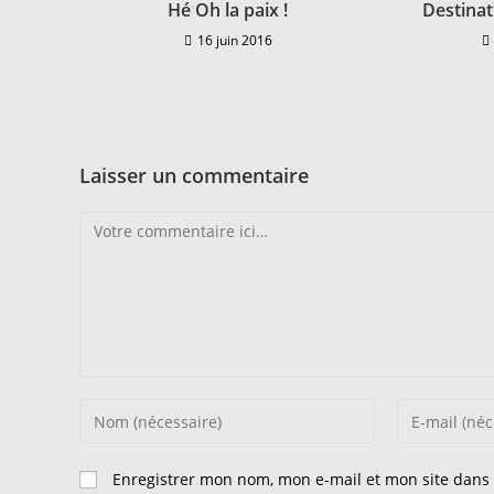
Hé Oh la paix !
Destina
16 juin 2016
Laisser un commentaire
Comment
Enter
Enter
your
your
name
email
Enregistrer mon nom, mon e-mail et mon site dans