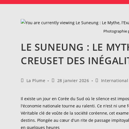
Photographie p
LE SUNEUNG : LE MYTH
CREUSET DES INÉGALI
Auteur/autrice
Publication
Post
La Plume
28 janvier 2026
International
de
publiée :
category:
la
publication :
Il existe un jour en Corée du Sud où le silence est imposé
l'économie nationale tourne au ralenti. Ce n'est ni une f
Véritable clé de voûte de la société coréenne, cet exame
destins. Plongée au cœur d'un rite de passage impitoyab
en quelques heures