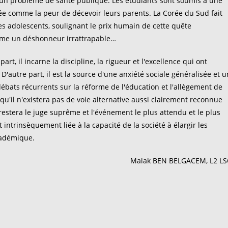
 un problème de santé publique. Les étudiants sont soumis à une
ée comme la peur de décevoir leurs parents. La Corée du Sud fait
es adolescents, soulignant le prix humain de cette quête
omme un déshonneur irrattrapable…
, il incarne la discipline, la rigueur et l'excellence qui ont
autre part, il est la source d'une anxiété sociale généralisée et u
 débats récurrents sur la réforme de l'éducation et l'allègement de
qu'il n'existera pas de voie alternative aussi clairement reconnue
 restera le juge suprême et l'événement le plus attendu et le plus
intrinsèquement liée à la capacité de la société à élargir les
cadémique.
Malak BEN BELGACEM, L2 L