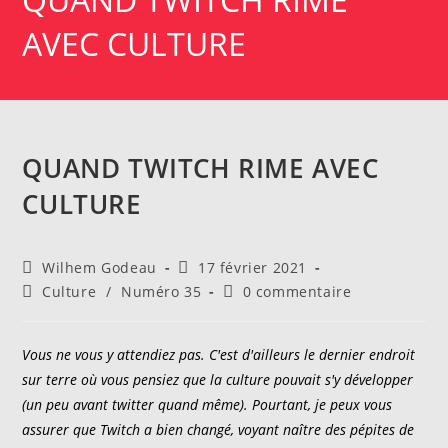
AVEC CULTURE
QUAND TWITCH RIME AVEC
CULTURE
Auteur/autrice
Publication
Wilhem Godeau
17 février 2021
de
publiée :
Post
Commentaires
Culture
/
Numéro 35
0 commentaire
la
category:
de
publication :
la
publication :
Vous ne vous y attendiez pas. C'est d'ailleurs le dernier endroit
sur terre où vous pensiez que la culture pouvait s'y développer
(un peu avant twitter quand même). Pourtant, je peux vous
assurer que Twitch a bien changé, voyant naître des pépites de