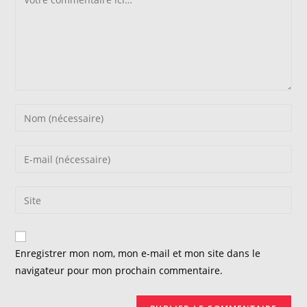
Enter
your
name
Enter
or
your
username
email
Saisir
to
address
l’URL
comment
to
de
comment
votre
Enregistrer mon nom, mon e-mail et mon site dans le
site
navigateur pour mon prochain commentaire.
(facultatif)