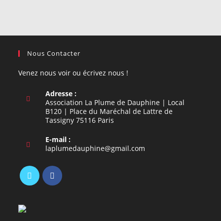
Nous Contacter
Venez nous voir ou écrivez nous !
Adresse :
Association La Plume de Dauphine | Local
B120 | Place du Maréchal de Lattre de
Tassigny 75116 Paris
E-mail :
S’ouvre
laplumedauphine@gmail.com
dans
votre
application
S’ouvre
S’ouvre
dans
dans
un
un