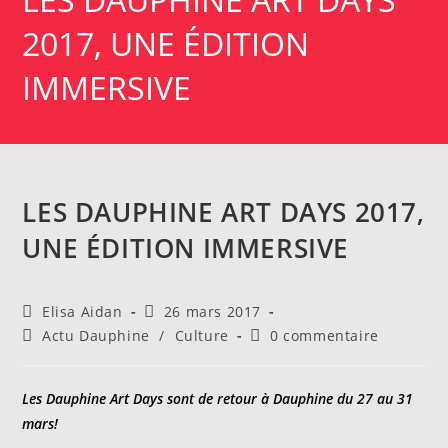
2017, UNE ÉDITION
IMMERSIVE
LES DAUPHINE ART DAYS 2017,
UNE ÉDITION IMMERSIVE
Auteur/autrice
Publication
Elisa Aidan
26 mars 2017
de
publiée :
Post
Commentaires
Actu Dauphine
/
Culture
0 commentaire
la
category:
de
publication :
la
publication :
Les Dauphine Art Days sont de retour à Dauphine du 27 au 31
mars!