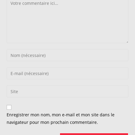
Comment
Enter
your
name
Enter
or
your
username
email
Saisir
to
address
l’URL
comment
to
de
comment
votre
Enregistrer mon nom, mon e-mail et mon site dans le
site
navigateur pour mon prochain commentaire.
(facultatif)