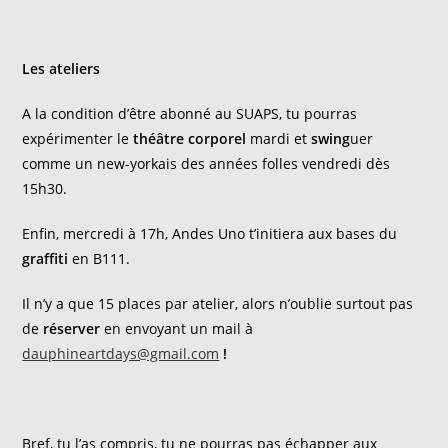
Les ateliers
A la condition d’être abonné au SUAPS, tu pourras
expérimenter le
théâtre corporel
mardi et
swing
uer
comme un new-yorkais des années folles vendredi dès
15h30.
Enfin, mercredi à 17h, Andes Uno t’initiera aux bases du
graffiti
en B111.
Il n’y a que 15 places par atelier, alors n’oublie surtout pas
de
réserver
en envoyant un mail à
dauphineartdays@gmail.com
!
Bref, tu l’as compris, tu ne pourras pas échapper aux