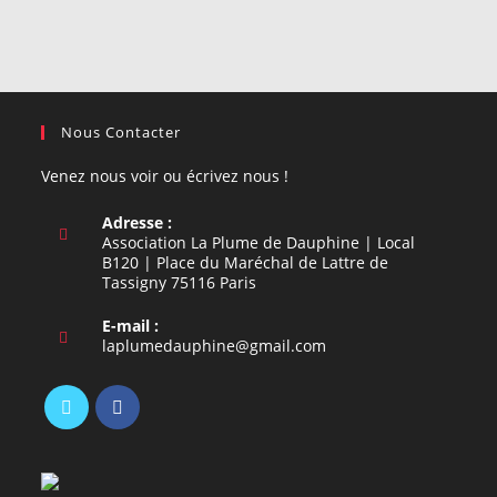
Nous Contacter
Venez nous voir ou écrivez nous !
Adresse :
Association La Plume de Dauphine | Local
B120 | Place du Maréchal de Lattre de
Tassigny 75116 Paris
E-mail :
S’ouvre
laplumedauphine@gmail.com
dans
votre
application
S’ouvre
S’ouvre
dans
dans