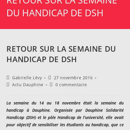
DU HANDICAP DE DSH
RETOUR SUR LA SEMAINE DU
HANDICAP DE DSH
Auteur/autrice
Publication
Gabrielle Lévy
27 novembre 2016
de
publiée :
Post
Commentaires
Actu Dauphine
0 commentaire
la
category:
de
publication :
la
publication :
La semaine du 14 au 18 novembre était la semaine du
handicap à Dauphine. Organisée par Dauphine Solidarité
Handicap (DSH) et le pôle Handicap de l'université, elle avait
pour objectif de sensibiliser les étudiants au handicap, que ce