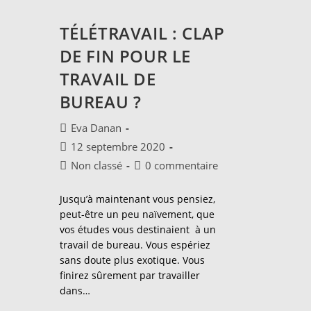
TÉLÉTRAVAIL : CLAP
DE FIN POUR LE
TRAVAIL DE
BUREAU ?
Auteur/autrice
Eva Danan
de
Publication
12 septembre 2020
la
publiée :
Post
Commentaires
Non classé
0 commentaire
publication :
category:
de
la
Jusqu’à maintenant vous pensiez,
publication :
peut-être un peu naïvement, que
vos études vous destinaient à un
travail de bureau. Vous espériez
sans doute plus exotique. Vous
finirez sûrement par travailler
dans…