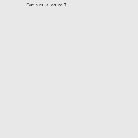
Télétravail
Continuer La Lecture
:
Clap
De
Fin
Pour
Le
Travail
De
Bureau
?