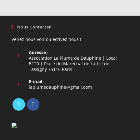
Nous Contacter
Venez nous voir ou écrivez nous !
Adresse :
Association La Plume de Dauphine | Local
B120 | Place du Maréchal de Lattre de
Tassigny 75116 Paris
E-mail :
S’ouvre
laplumedauphine@gmail.com
dans
votre
application
S’ouvre
S’ouvre
dans
dans
un
un
nouvel
nouvel