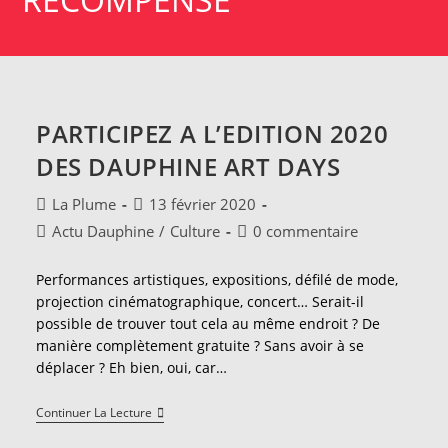
PARTICIPEZ A L’EDITION 2020
DES DAUPHINE ART DAYS
Auteur/autrice
Publication
La Plume
13 février 2020
de
publiée :
Post
Commentaires
Actu Dauphine
/
Culture
0 commentaire
la
category:
de
publication :
la
Performances artistiques, expositions, défilé de mode,
publication :
projection cinématographique, concert… Serait-il
possible de trouver tout cela au même endroit ? De
manière complètement gratuite ? Sans avoir à se
déplacer ? Eh bien, oui, car…
PARTICIPEZ
Continuer La Lecture
A
L’EDITION