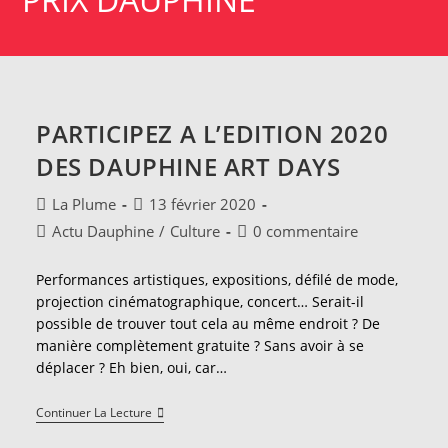
PARTICIPEZ A L’EDITION 2020
DES DAUPHINE ART DAYS
Auteur/autrice
Publication
La Plume
13 février 2020
de
publiée :
Post
Commentaires
Actu Dauphine
/
Culture
0 commentaire
la
category:
de
publication :
la
Performances artistiques, expositions, défilé de mode,
publication :
projection cinématographique, concert… Serait-il
possible de trouver tout cela au même endroit ? De
manière complètement gratuite ? Sans avoir à se
déplacer ? Eh bien, oui, car…
PARTICIPEZ
Continuer La Lecture
A
L’EDITION