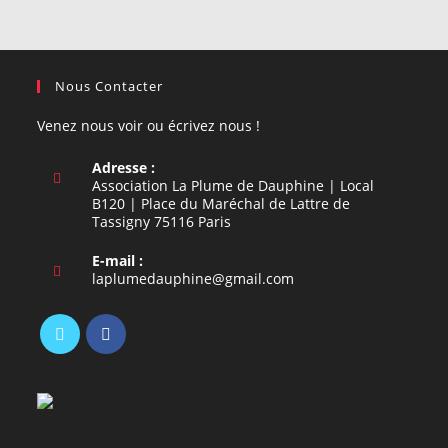
Nous Contacter
Venez nous voir ou écrivez nous !
Adresse :
Association La Plume de Dauphine | Local
B120 | Place du Maréchal de Lattre de
Tassigny 75116 Paris
E-mail :
S’ouvre
laplumedauphine@gmail.com
dans
votre
application
S’ouvre
S’ouvre
dans
dans
un
un
nouvel
nouvel