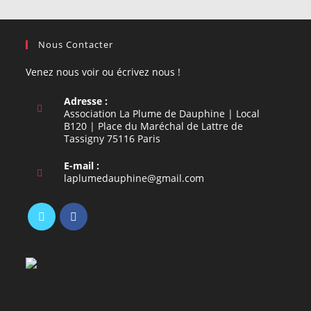
Nous Contacter
Venez nous voir ou écrivez nous !
Adresse :
Association La Plume de Dauphine | Local
B120 | Place du Maréchal de Lattre de
Tassigny 75116 Paris
E-mail :
S’ouvre
laplumedauphine@gmail.com
dans
votre
application
S’ouvre
S’ouvre
dans
dans
un
un
nouvel
nouvel
onglet
onglet