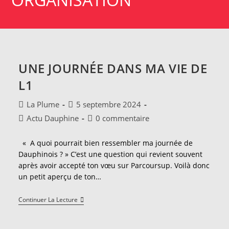
UNE JOURNÉE DANS MA VIE DE
L1
Auteur/autrice
Publication
La Plume
5 septembre 2024
de
publiée :
Post
Commentaires
Actu Dauphine
0 commentaire
la
category:
de
publication :
la
« A quoi pourrait bien ressembler ma journée de
publication :
Dauphinois ? » C’est une question qui revient souvent
après avoir accepté ton vœu sur Parcoursup. Voilà donc
un petit aperçu de ton…
Une
Continuer La Lecture
Journée
Dans
Ma