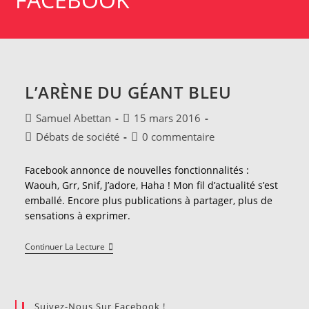
L’ARÈNE DU GÉANT BLEU
Auteur/autrice
Publication
Samuel Abettan
15 mars 2016
de
publiée :
Post
Commentaires
Débats de société
0 commentaire
la
category:
de
publication :
la
Facebook annonce de nouvelles fonctionnalités :
publication :
Waouh, Grr, Snif, J’adore, Haha ! Mon fil d’actualité s’est
emballé. Encore plus publications à partager, plus de
sensations à exprimer.
L’arène
Continuer La Lecture
Du
Géant
Bleu
Suivez-Nous Sur Facebook !