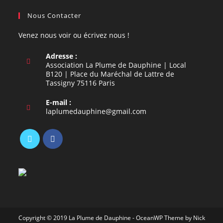
Nous Contacter
Venez nous voir ou écrivez nous !
Adresse :
Association La Plume de Dauphine | Local
B120 | Place du Maréchal de Lattre de
Tassigny 75116 Paris
E-mail :
S’ouvre
laplumedauphine@gmail.com
dans
votre
application
S’ouvre
S’ouvre
dans
dans
un
un
nouvel
nouvel
onglet
onglet
Copyright © 2019 La Plume de Dauphine - OceanWP Theme by Nick