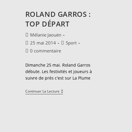
ROLAND GARROS :
TOP DÉPART
Auteur/autrice
Mélanie Jaouën
de
Publication
Post
25 mai 2014
Sport
la
publiée :
category:
Commentaires
0 commentaire
publication :
de
la
Dimanche 25 mai. Roland Garros
publication :
débute. Les festivités et joueurs à
suivre de près c'est sur La Plume
Roland
Continuer La Lecture
Garros
:
Top
Départ