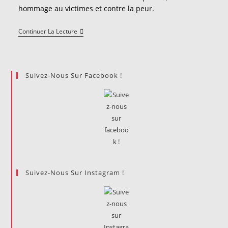
hommage au victimes et contre la peur.
Ce
Continuer La Lecture
Vendredi
13
Novembre
2015
Au
Suivez-Nous Sur Facebook !
Soir
Suivez-Nous Sur Instagram !