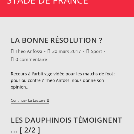
LA BONNE RÉSOLUTION ?
Auteur/autrice
Publication
Post
Théo Anfossi
30 mars 2017
Sport
de
publiée :
category:
Commentaires
0 commentaire
la
de
publication :
la
Recours à l'arbitrage vidéo pour les matchs de foot :
publication :
pour ou contre ? Théo Anfossi nous donne son
opinion...
La
Continuer La Lecture
Bonne
Résolution
?
LES DAUPHINOIS TÉMOIGNENT
... [ 2/2 ]