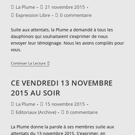
Auteur/autrice
Publication
La Plume
21 novembre 2015
de
publiée :
Post
Commentaires
Expression Libre
0 commentaire
la
category:
de
publication :
la
Suite aux attentats, la Plume a demandé à tous les
publication :
dauphinois qui souhaitaient s’exprimer de nous
envoyer leur témoignage. Nous les avons compilés pour
vous.
Les
Continuer La Lecture
Dauphinois
Témoignent
...
CE VENDREDI 13 NOVEMBRE
[
2/2
2015 AU SOIR
]
Auteur/autrice
Publication
La Plume
15 novembre 2015
de
publiée :
Post
Commentaires
Editoriaux (Archive)
0 commentaire
la
category:
de
publication :
la
La Plume donne la parole à ses membres suite aux
publication :
attentats du 13 novembre 2015. S'exprimer, en