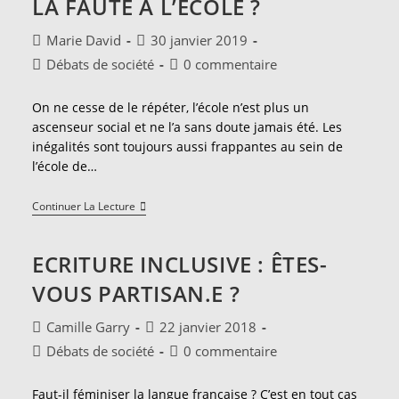
LA FAUTE À L’ÉCOLE ?
Pour
Les
Nuls
Auteur/autrice
Publication
Marie David
30 janvier 2019
de
publiée :
Post
Commentaires
Débats de société
0 commentaire
la
category:
de
publication :
la
On ne cesse de le répéter, l’école n’est plus un
publication :
ascenseur social et ne l’a sans doute jamais été. Les
inégalités sont toujours aussi frappantes au sein de
l’école de…
La
Continuer La Lecture
Faute
À
L’école
ECRITURE INCLUSIVE : ÊTES-
?
VOUS PARTISAN.E ?
Auteur/autrice
Publication
Camille Garry
22 janvier 2018
de
publiée :
Post
Commentaires
Débats de société
0 commentaire
la
category:
de
publication :
la
Faut-il féminiser la langue française ? C’est en tout cas