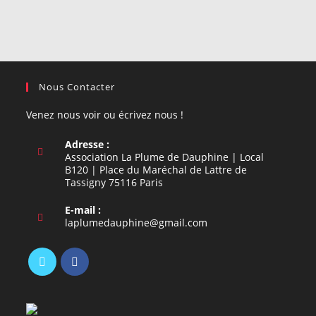
Nous Contacter
Venez nous voir ou écrivez nous !
Adresse :
Association La Plume de Dauphine | Local
B120 | Place du Maréchal de Lattre de
Tassigny 75116 Paris
E-mail :
S’ouvre
laplumedauphine@gmail.com
dans
votre
application
S’ouvre
S’ouvre
dans
dans