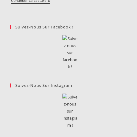
Passer
Continuer La Lecture
De
Prépa
À
Dauphine
:
Suivez-Nous Sur Facebook !
Quels
Changements
?
Suivez-Nous Sur Instagram !