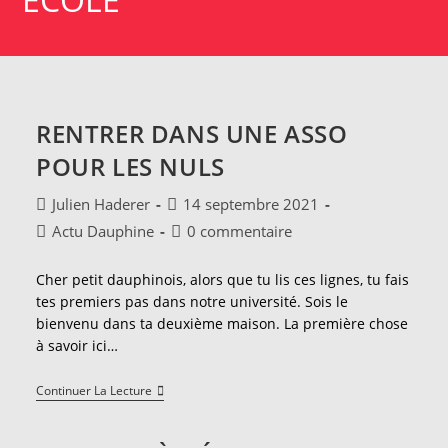
RENTRER DANS UNE ASSO
POUR LES NULS
Auteur/autrice
Publication
Julien Haderer
14 septembre 2021
de
publiée :
Post
Commentaires
Actu Dauphine
0 commentaire
la
category:
de
publication :
la
Cher petit dauphinois, alors que tu lis ces lignes, tu fais
publication :
tes premiers pas dans notre université. Sois le
bienvenu dans ta deuxième maison. La première chose
à savoir ici…
Rentrer
Continuer La Lecture
Dans
Une
Asso