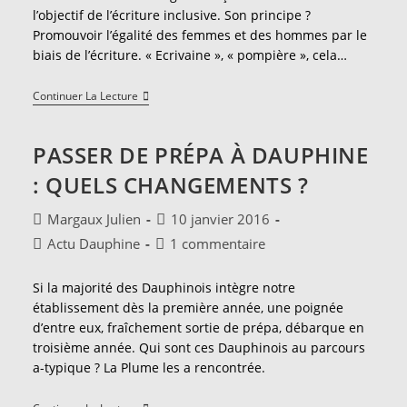
publication :
l’objectif de l’écriture inclusive. Son principe ?
Promouvoir l’égalité des femmes et des hommes par le
biais de l’écriture. « Ecrivaine », « pompière », cela…
Ecriture
Continuer La Lecture
Inclusive
:
Êtes-
PASSER DE PRÉPA À DAUPHINE
Vous
Partisan.e
: QUELS CHANGEMENTS ?
?
Auteur/autrice
Publication
Margaux Julien
10 janvier 2016
de
publiée :
Post
Commentaires
Actu Dauphine
1 commentaire
la
category:
de
publication :
la
Si la majorité des Dauphinois intègre notre
publication :
établissement dès la première année, une poignée
d’entre eux, fraîchement sortie de prépa, débarque en
troisième année. Qui sont ces Dauphinois au parcours
a-typique ? La Plume les a rencontrée.