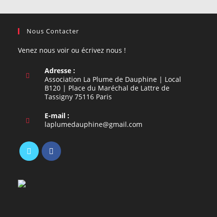
Nous Contacter
Venez nous voir ou écrivez nous !
Adresse :
Association La Plume de Dauphine | Local
B120 | Place du Maréchal de Lattre de
Tassigny 75116 Paris
E-mail :
S’ouvre
laplumedauphine@gmail.com
dans
votre
application
S’ouvre
S’ouvre
dans
dans
un
un
nouvel
nouvel
onglet
onglet