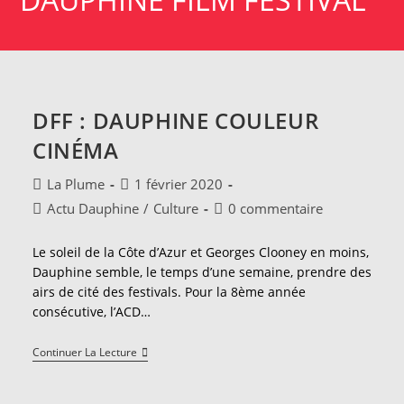
DFF : DAUPHINE COULEUR
CINÉMA
Auteur/autrice
Publication
La Plume
1 février 2020
de
publiée :
Post
Commentaires
Actu Dauphine
/
Culture
0 commentaire
la
category:
de
publication :
la
Le soleil de la Côte d’Azur et Georges Clooney en moins,
publication :
Dauphine semble, le temps d’une semaine, prendre des
airs de cité des festivals. Pour la 8ème année
consécutive, l’ACD…
DFF
Continuer La Lecture
:
Dauphine
Couleur