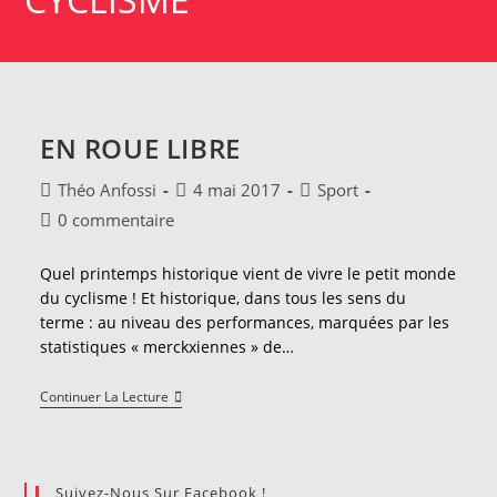
EN ROUE LIBRE
Auteur/autrice
Publication
Post
Théo Anfossi
4 mai 2017
Sport
de
publiée :
category:
Commentaires
0 commentaire
la
de
publication :
la
Quel printemps historique vient de vivre le petit monde
publication :
du cyclisme ! Et historique, dans tous les sens du
terme : au niveau des performances, marquées par les
statistiques « merckxiennes » de…
En
Continuer La Lecture
Roue
Libre
Suivez-Nous Sur Facebook !