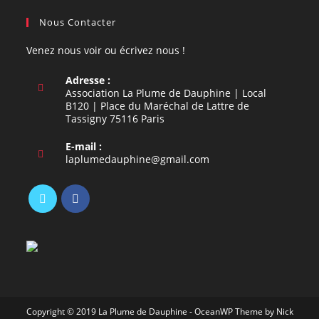
Nous Contacter
Venez nous voir ou écrivez nous !
Adresse :
Association La Plume de Dauphine | Local
B120 | Place du Maréchal de Lattre de
Tassigny 75116 Paris
E-mail :
S’ouvre
laplumedauphine@gmail.com
dans
votre
application
S’ouvre
S’ouvre
dans
dans
un
un
nouvel
nouvel
onglet
onglet
Copyright © 2019 La Plume de Dauphine - OceanWP Theme by Nick