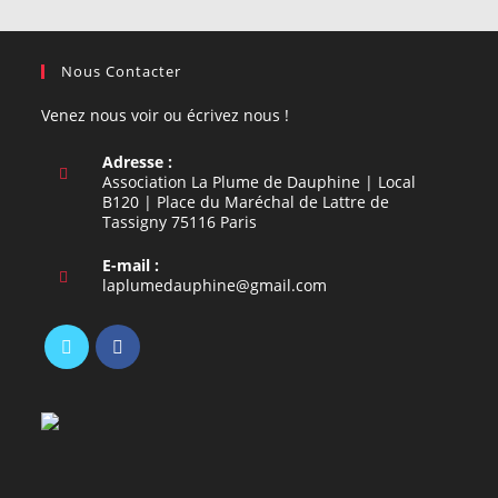
Nous Contacter
Venez nous voir ou écrivez nous !
Adresse :
Association La Plume de Dauphine | Local
B120 | Place du Maréchal de Lattre de
Tassigny 75116 Paris
E-mail :
S’ouvre
laplumedauphine@gmail.com
dans
votre
application
S’ouvre
S’ouvre
dans
dans
un
un
nouvel
nouvel
onglet
onglet