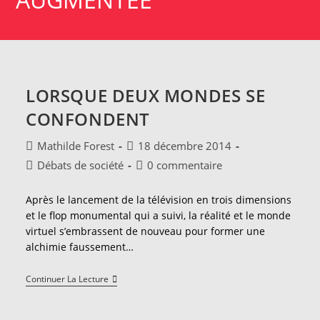
LORSQUE DEUX MONDES SE
CONFONDENT
Auteur/autrice
Publication
Mathilde Forest
18 décembre 2014
de
publiée :
Post
Commentaires
Débats de société
0 commentaire
la
category:
de
publication :
la
Après le lancement de la télévision en trois dimensions
publication :
et le flop monumental qui a suivi, la réalité et le monde
virtuel s’embrassent de nouveau pour former une
alchimie faussement…
Lorsque
Continuer La Lecture
Deux
Mondes
Se