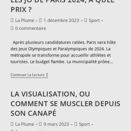
Public
PRIX ?
Auteur/autrice
Publication
Post
La Plume
1 décembre 2023
Sport
de
publiée :
category:
Commentaires
0 commentaire
la
de
publication :
la
Après plusieurs candidatures ratées, Paris sera hôte
publication :
des Jeux Olympiques et Paralympiques de 2024. La
métropole se transforme pour accueillir athlètes et
touristes. Le budget flambe. La municipalité prône…
Les
Continuer La Lecture
JO
De
Paris
LA VISUALISATION, OU
2024,
À
COMMENT SE MUSCLER DEPUIS
Quel
Prix
SON CANAPÉ
?
Auteur/autrice
Publication
Post
La Plume
9 mars 2023
Sport
de
publiée :
category: