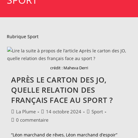
Rubrique Sport
crédit : Maheva Derri
APRÈS LE CARTON DES JO,
QUELLE RELATION DES
FRANÇAIS FACE AU SPORT ?
Auteur/autrice
Publication
Post
La Plume
14 octobre 2024
Sport
de
publiée :
category:
Commentaires
0 commentaire
la
de
publication :
la
“Léon marchand de rêves, Léon marchand d’espoir”