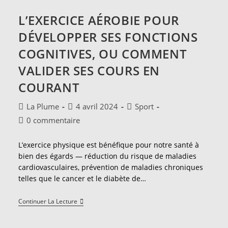
Du
Surf
L’EXERCICE AÉROBIE POUR
Déferle
Aux
DÉVELOPPER SES FONCTIONS
Jeux
De
COGNITIVES, OU COMMENT
Paris
VALIDER SES COURS EN
COURANT
Auteur/autrice
Publication
Post
La Plume
4 avril 2024
Sport
de
publiée :
category:
Commentaires
0 commentaire
la
de
publication :
la
L’exercice physique est bénéfique pour notre santé à
publication :
bien des égards ― réduction du risque de maladies
cardiovasculaires, prévention de maladies chroniques
telles que le cancer et le diabète de…
L’exercice
Continuer La Lecture
Aérobie
Pour
Développer