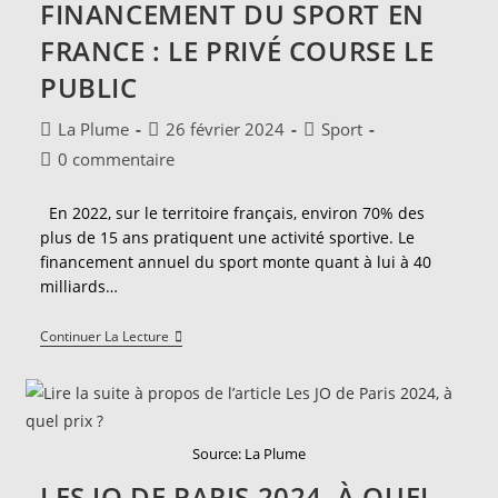
FINANCEMENT DU SPORT EN
Ses
Fonctions
FRANCE : LE PRIVÉ COURSE LE
Cognitives,
Ou
PUBLIC
Comment
Valider
Ses
Auteur/autrice
Publication
Post
La Plume
26 février 2024
Sport
Cours
de
publiée :
category:
En
Commentaires
0 commentaire
Courant
la
de
publication :
la
En 2022, sur le territoire français, environ 70% des
publication :
plus de 15 ans pratiquent une activité sportive. Le
financement annuel du sport monte quant à lui à 40
milliards…
Financement
Continuer La Lecture
Du
Sport
En
France
:
Le
Source: La Plume
Privé
Course
LES JO DE PARIS 2024, À QUEL
Le