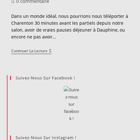
Commentaires
0 commentaire
la
de
publication :
la
Dans un monde idéal, nous pourrions nous téléporter à
publication :
Charenton 30 minutes avant les partiels depuis notre
salon, avoir de vraies pauses déjeuner à Dauphine, ou
encore ne pas avoir…
La
Continuer La Lecture
Visualisation,
Ou
Comment
Se
Muscler
Suivez-Nous Sur Facebook !
Depuis
Son
Canapé
Suivez-Nous Sur Instagram !