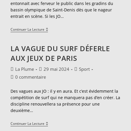
publication :
entonnait avec ferveur le public dans les gradins du
bassin olympique de Saint-Denis dès que le nageur
entrait en scène. Si les JO…
Après
Continuer La Lecture
Le
Carton
Des
LA VAGUE DU SURF DÉFERLE
JO,
Quelle
AUX JEUX DE PARIS
Relation
Des
Français
Auteur/autrice
Publication
Post
La Plume
29 mai 2024
Sport
Face
de
publiée :
category:
Au
Commentaires
0 commentaire
la
Sport
de
?
publication :
la
Des vagues aux JO : il y en aura. Et c’est évidemment la
publication :
compétition de surf qui ne manquera pas d’en créer. La
discipline renouvellera sa présence pour une
deuxième…
La
Continuer La Lecture
Vague