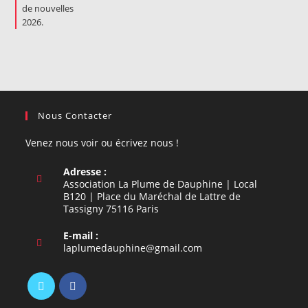
Nous Contacter
Venez nous voir ou écrivez nous !
Adresse :
Association La Plume de Dauphine | Local
B120 | Place du Maréchal de Lattre de
Tassigny 75116 Paris
E-mail :
S’ouvre
laplumedauphine@gmail.com
dans
votre
application
S’ouvre
S’ouvre