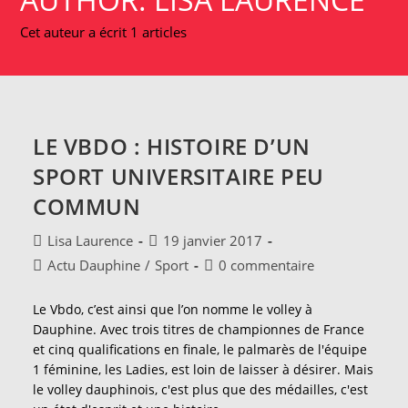
Cet auteur a écrit 1 articles
LE VBDO : HISTOIRE D’UN
SPORT UNIVERSITAIRE PEU
COMMUN
Auteur/autrice
Publication
Lisa Laurence
19 janvier 2017
de
publiée :
Post
Commentaires
Actu Dauphine
/
Sport
0 commentaire
la
category:
de
publication :
la
Le Vbdo, c’est ainsi que l’on nomme le volley à
publication :
Dauphine. Avec trois titres de championnes de France
et cinq qualifications en finale, le palmarès de l'équipe
1 féminine, les Ladies, est loin de laisser à désirer. Mais
le volley dauphinois, c'est plus que des médailles, c'est