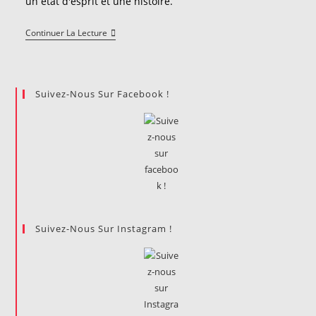
un état d'esprit et une histoire.
Le
Continuer La Lecture
Vbdo
:
Histoire
D’un
Sport
Suivez-Nous Sur Facebook !
Universitaire
Peu
Commun
Suivez-Nous Sur Instagram !