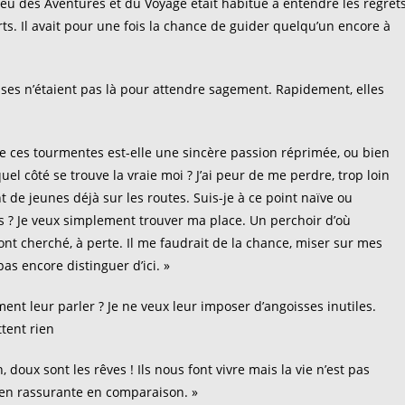
Dieu des Aventures et du Voyage était habitué à entendre les regret
s. Il avait pour une fois la chance de guider quelqu’un encore à
isses n’étaient pas là pour attendre sagement. Rapidement, elles
 de ces tourmentes est-elle une sincère passion réprimée, ou bien
el côté se trouve la vraie moi ? J’ai peur de me perdre, trop loin
 de jeunes déjà sur les routes. Suis-je à ce point naïve ou
es ? Je veux simplement trouver ma place. Un perchoir d’où
t cherché, à perte. Il me faudrait de la chance, miser sur mes
as encore distinguer d’ici. »
t leur parler ? Je ne veux leur imposer d’angoisses inutiles.
tent rien
doux sont les rêves ! Ils nous font vivre mais la vie n’est pas
bien rassurante en comparaison. »