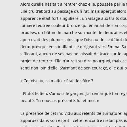
Alors qu’elle hésitait à rentrer chez elle, poussée par l
Elle cru d’abord au passage d’un rat, mais aperçut alor
apparence était fort singulière : un visage aux traits do
lumière feutrée couleur bronze qui émanait de son corp
brodées, un bâton de marche surmonté de deux ailes et
apercevait des plumes, ainsi que l’oiseau de ce début 
doux, presque en sautillant, se dirigeant vers Emma. Sa 
sifflotant, aucun de ses pas ne laissait de trace sur le t
projet de rentrer. Elle n’aurait su dire pourquoi, mais c
senti non loin d’elle. S'armant de son courage, elle qui p
« Cet oiseau, ce matin, c’était le vôtre ?
- Plutôt le tien, s'amusa le garçon. J’ai remarqué ton re
beauté. Tu nous as présenté, lui et moi. »
La présence de cet individu aux relents de surnaturel a
apparues dans son esprit - cette rencontre n’était pas e