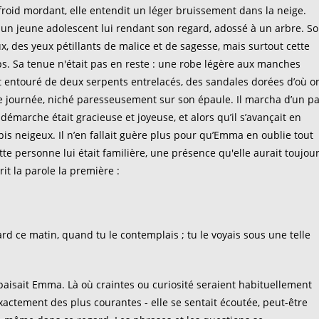
e froid mordant, elle entendit un léger bruissement dans la neige.
s un jeune adolescent lui rendant son regard, adossé à un arbre. S
ux, des yeux pétillants de malice et de sagesse, mais surtout cette
s. Sa tenue n'était pas en reste : une robe légère aux manches
 entouré de deux serpents entrelacés, des sandales dorées d’où o
de journée, niché paresseusement sur son épaule. Il marcha d’un p
démarche était gracieuse et joyeuse, et alors qu’il s’avançait en
apis neigeux. Il n’en fallait guère plus pour qu’Emma en oublie tout
ette personne lui était familière, une présence qu'elle aurait toujou
rit la parole la première :
gard ce matin, quand tu le contemplais ; tu le voyais sous une telle
paisait Emma. Là où craintes ou curiosité seraient habituellement
xactement des plus courantes - elle se sentait écoutée, peut-être