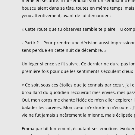
même en sécurité. Il lui semblait voir un semblant d’el
bousculaient dans sa tête, toutes en même temps, mais 
yeux attentivement, avant de lui demander :
« Cette route que tu observes semble te plaire. Tu comp
- Partir ?... Pour prendre une décision aussi impression
sens perdue en cette nuit de décembre. »
Un léger silence se fit suivre. Ce dernier ne dura pas l
première fois pour que les sentiments s’écoulent d'eu
« Ce soir, sous ces étoiles que je connais par cœur, j’ai 
brouillard du quotidien recouvrait mes envies, mes pas
Oui, mon corps me chante l’idée de m’en aller explorer 
balader les corvées. Mon cœur m'exhorte à m’écouter. J’
vie ne fut jamais sincèrement la mienne, mais éclipsée 
Emma parlait lentement, écoutant ses émotions évoluer, 