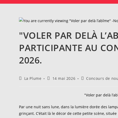
"VOLER PAR DELÀ L’A
PARTICIPANTE AU CO
2026.
Auteur/autrice
Publication
Post
La Plume
14 mai 2026
Concours de nou
de
publiée :
category:
la
publication :
"Voler par delà l’a
Par une nuit sans lune, dans la lumière dorée des lampa
grinçant. C’était là le décor de cette petite scène, situ