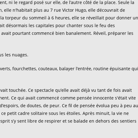
t, ni le regard posé sur elle, de l’autre côté de la place. Seule la
 elle n'habitait plus au 7 rue Victor Hugo, elle découvrait de
e la torpeur du sommeil à 6 heures, elle se réveillait pour donner u
ait désormais les capitales pour chanter sous le feu des
es, avait pourtant commencé bien banalement. Réveil, préparer les
.
us les nuages.
verts, fourchettes, couteaux, balayer l’entrée, routine épuisante qu
vait touchée. Ce spectacle qu’elle avait déjà vu tant de fois avait
ngement. Ce qui avait commencé comme pensée innocente s'était vite
, d’espoirs, de doutes, de peur. Ce fil de pensée évolua peu à peu a
petit cadre solitaire sous les étoiles. Après minuit, la vie ne
it s’y sent libre de respirer et se balade en dehors des sentiers