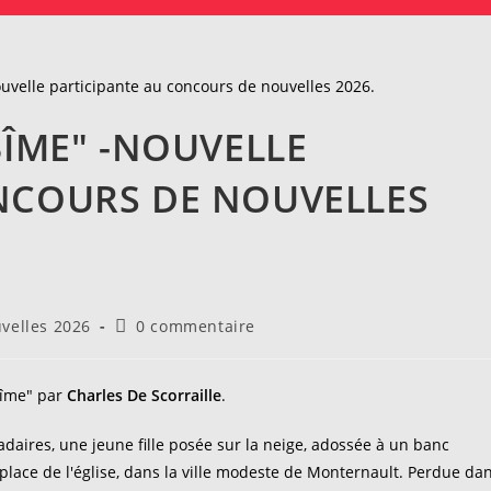
BÎME" -NOUVELLE
NCOURS DE NOUVELLES
Commentaires
velles 2026
0 commentaire
de
la
publication :
bîme" par
Charles De Scorraille
.
daires, une jeune fille posée sur la neige, adossée à un banc
ée place de l'église, dans la ville modeste de Monternault. Perdue da