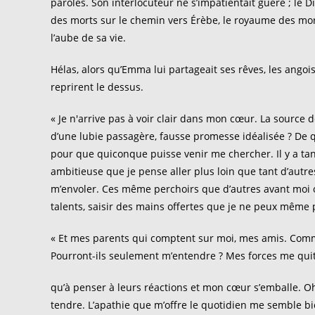
paroles. Son interlocuteur ne s’impatientait guère ; le 
des morts sur le chemin vers Érèbe, le royaume des mort
l’aube de sa vie.
Hélas, alors qu’Emma lui partageait ses rêves, les ango
reprirent le dessus.
« Je n'arrive pas à voir clair dans mon cœur. La source
d’une lubie passagère, fausse promesse idéalisée ? De qu
pour que quiconque puisse venir me chercher. Il y a tant
ambitieuse que je pense aller plus loin que tant d’autr
m’envoler. Ces même perchoirs que d’autres avant moi on
talents, saisir des mains offertes que je ne peux même p
« Et mes parents qui comptent sur moi, mes amis. Commen
Pourront-ils seulement m’entendre ? Mes forces me quit
qu’à penser à leurs réactions et mon cœur s’emballe. Oh, 
tendre. L’apathie que m’offre le quotidien me semble 