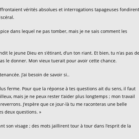
’affrontaient vérités absolues et interrogations tapageuses fondiren
iscéral.
ipice dans lequel ne pas tomber, mais je ne sais comment les
t le jeune Dieu en s’étirant, d’un ton riant. Et bien, tu n’as pas d
pas le donner. Mon vieux tuerait pour avoir cette chance.
enancée. J’ai besoin de savoir si..
i plus ferme. Pour que la réponse à tes questions ait du sens, il faut
lleux, mais je ne peux rester t’aider plus longtemps ; mon travail
verrons. J’espère que ce jour-là tu me raconteras une belle
 ces deux questions. »
son visage ; des mots jaillirent tour à tour dans l’esprit de la