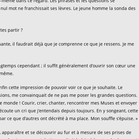
le-même dans ce regard. Les phrases et les questions se
nul mot ne franchissait ses lèvres. Le jeune homme la sonda des
tes partir ?
nante, il faudrait déjà que je comprenne ce que je ressens. Je me
ongtemps cependant ; il suffit généralement d’ouvrir son cœur une
x-même.
enfin cette impression de pouvoir voir ce que je souhaite. Le
sions, me convainquait de ne pas me poser les grandes questions.
le monde ! Courir, crier, chanter, rencontrer mes Muses et envoyer
écoute un cri que j’entendais depuis toujours. En y songeant, cette
par ce que d’autres ont décrété à ma place. Mon souffle s’épuise. »
apparaître et se découvrir au fur et à mesure de ses prises de