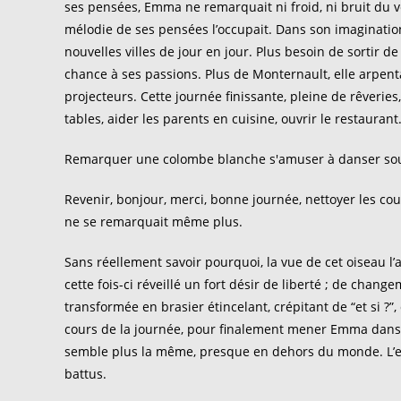
ses pensées, Emma ne remarquait ni froid, ni bruit du ven
mélodie de ses pensées l’occupait. Dans son imagination,
nouvelles villes de jour en jour. Plus besoin de sortir d
chance à ses passions. Plus de Monternault, elle arpent
projecteurs. Cette journée finissante, pleine de rêveri
tables, aider les parents en cuisine, ouvrir le restaurant
Remarquer une colombe blanche s'amuser à danser so
Revenir, bonjour, merci, bonne journée, nettoyer les cou
ne se remarquait même plus.
Sans réellement savoir pourquoi, la vue de cet oiseau l’a
cette fois-ci réveillé un fort désir de liberté ; de cha
transformée en brasier étincelant, crépitant de “et si ?”
cours de la journée, pour finalement mener Emma dans ce 
semble plus la même, presque en dehors du monde. L’espr
battus.