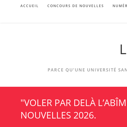
Skip
ACCUEIL
CONCOURS DE NOUVELLES
NUMÉR
to
content
L
PARCE QU'UNE UNIVERSITÉ SAN
"VOLER PAR DELÀ L’ABÎ
NOUVELLES 2026.