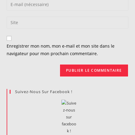
Enter
or
your
username
email
Saisir
to
address
l’URL
comment
to
de
comment
votre
Enregistrer mon nom, mon e-mail et mon site dans le
site
navigateur pour mon prochain commentaire.
(facultatif)
Suivez-Nous Sur Facebook !