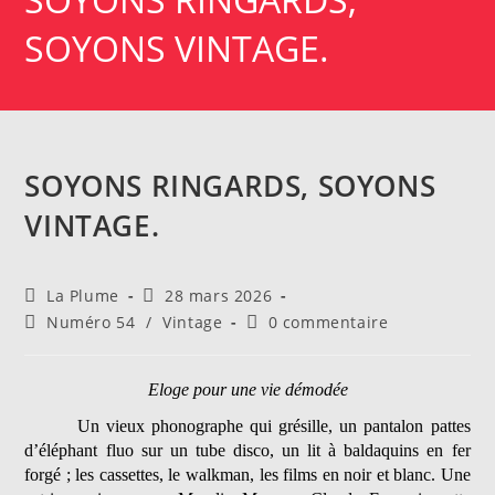
SOYONS VINTAGE.
SOYONS RINGARDS, SOYONS
VINTAGE.
Auteur/autrice
Publication
La Plume
28 mars 2026
de
publiée :
Post
Commentaires
Numéro 54
/
Vintage
0 commentaire
la
category:
de
publication :
la
publication :
Eloge pour une vie démodée
Un vieux phonographe qui grésille, un pantalon pattes
d’éléphant fluo sur un tube disco, un lit à baldaquins en fer
forgé ; les cassettes, le walkman, les films en noir et blanc. Une