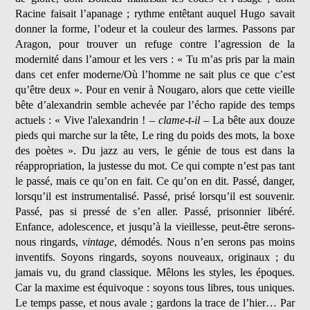
Racine faisait l’apanage ; rythme entêtant auquel Hugo savait
donner la forme, l’odeur et la couleur des larmes. Passons par
Aragon, pour trouver un refuge contre l’agression de la
modernité dans l’amour et les vers : « Tu m’as pris par la main
dans cet enfer moderne/Où l’homme ne sait plus ce que c’est
qu’être deux ». Pour en venir à Nougaro, alors que cette vieille
bête d’alexandrin semble achevée par l’écho rapide des temps
actuels : « Vive l'alexandrin ! –
clame-t-il
– La bête aux douze
pieds qui marche sur la tête, Le ring du poids des mots, la boxe
des poètes ». Du jazz au vers, le génie de tous est dans la
réappropriation, la justesse du mot. Ce qui compte n’est pas tant
le passé, mais ce qu’on en fait. Ce qu’on en dit. Passé, danger,
lorsqu’il est instrumentalisé. Passé, prisé lorsqu’il est souvenir.
Passé, pas si pressé de s’en aller. Passé, prisonnier libéré.
Enfance, adolescence, et jusqu’à la vieillesse, peut-être serons-
nous ringards,
vintage
, démodés. Nous n’en serons pas moins
inventifs. Soyons ringards, soyons nouveaux, originaux ; du
jamais vu, du grand classique. Mêlons les styles, les époques.
Car la maxime est équivoque : soyons tous libres, tous uniques.
Le temps passe, et nous avale ; gardons la trace de l’hier… Par