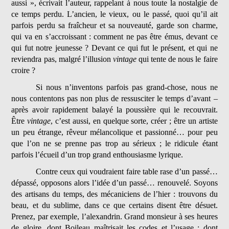
aussi », écrivait l’auteur, rappelant à nous toute la nostalgie de
ce temps perdu. L’ancien, le vieux, ou le passé, quoi qu’il ait
parfois perdu sa fraîcheur et sa nouveauté, garde son charme,
qui va en s’accroissant : comment ne pas être émus, devant ce
qui fut notre jeunesse ? Devant ce qui fut le présent, et qui ne
reviendra pas, malgré l’illusion
vintage
qui tente de nous le faire
croire ?
Si nous n’inventons parfois pas grand-chose, nous ne
nous contentons pas non plus de ressusciter le temps d’avant –
après avoir rapidement balayé la poussière qui le recouvrait.
Être
vintage
, c’est aussi, en quelque sorte, créer ; être un artiste
un peu étrange, rêveur mélancolique et passionné… pour peu
que l’on ne se prenne pas trop au sérieux ; le ridicule étant
parfois l’écueil d’un trop grand enthousiasme lyrique.
Contre ceux qui voudraient faire table rase d’un passé…
dépassé, opposons alors l’idée d’un passé… renouvelé. Soyons
des artisans du temps, des mécaniciens de l’hier : trouvons du
beau, et du sublime, dans ce que certains disent être désuet.
Prenez, par exemple, l’alexandrin. Grand monsieur à ses heures
de gloire, dont Boileau maîtrisait les codes et l’usage ; dont