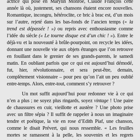
actrice qui pose en Marylin Monroe, Claude François cette
année là où, justement, ses chansons étaient encore nouvelles.
Romantique, incongru, hétéroclite, ce bric à brac est, d’un mois
sur l’autre, rejeté dans les bas-fonds de l’ancien temps («
la
trend est dépassée ! »)
ou repris avec enthousiasme comme
l’idée du siècle
(« Le tourne disque est d’un chic ! »
). Entre le
déjà-vu et la nouveauté à brûle-pourpoint, on recycle les idées,
donnant une nouvelle vie aux objets étranges que l’on retrouve
en fouillant dans le grenier de ses grands-parents, le samedi
matin. En oubliant parfois que ce qui est aujourd’hui démodé,
fut, hier, révolutionnaire, et sera peut-être, demain,
complètement visionnaire – pour peu qu’on l’ait un peu oublié
entre-temps. Alors, entre-tout, comment s’y retrouver ?
Un mot suffit aujourd’hui pour redonner vie à ce qui
n’en a plus ; ne soyez plus ringards, soyez
vintage
! Une paire
de chaussures en cuir, vieillotte et austère ? Une photo prise
avec un filtre sépia ? Il suffit de rappeler à nous un imaginaire
tendre et poétique, la vie en rose d’Edith Piaf, une chanson,
comme le disait Prévert, qui nous ressemble. « Les feuilles
mortes se ramassent à la pelle, les souvenirs et les regrets