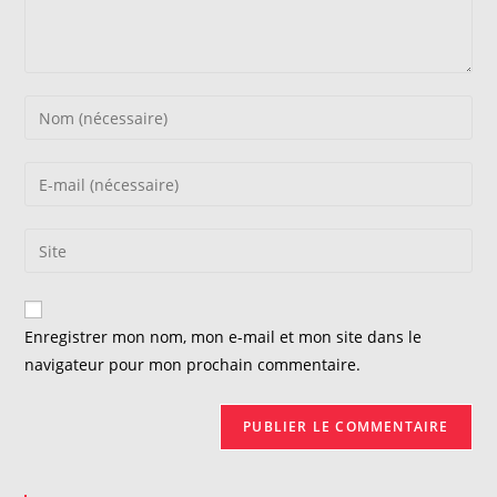
Enter
your
name
Enter
or
your
username
email
Saisir
to
address
l’URL
comment
to
de
comment
votre
Enregistrer mon nom, mon e-mail et mon site dans le
site
navigateur pour mon prochain commentaire.
(facultatif)