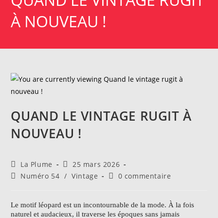
À NOUVEAU !
QUAND LE VINTAGE RUGIT À
NOUVEAU !
Auteur/autrice
Publication
La Plume
25 mars 2026
de
publiée :
Post
Commentaires
Numéro 54
/
Vintage
0 commentaire
la
category:
de
publication :
la
publication :
Le motif léopard est un incontournable de la mode. À la fois
naturel et audacieux, il traverse les époques sans jamais