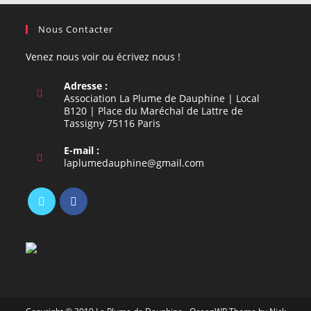
Nous Contacter
Venez nous voir ou écrivez nous !
Adresse :
Association La Plume de Dauphine | Local
B120 | Place du Maréchal de Lattre de
Tassigny 75116 Paris
E-mail :
S’ouvre
laplumedauphine@gmail.com
dans
votre
application
S’ouvre
S’ouvre
dans
dans
un
un
nouvel
nouvel
onglet
onglet