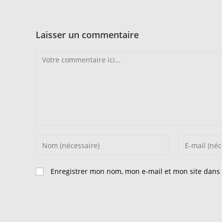
Laisser un commentaire
Comment
Enter
Enter
your
your
name
email
Enregistrer mon nom, mon e-mail et mon site dans
or
address
username
to
to
comment
comment