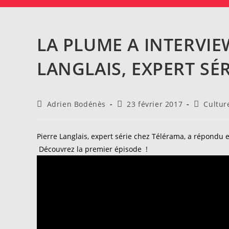
LA PLUME A INTERVIE
LANGLAIS, EXPERT SÉ
Auteur/autrice
Publication
Post
Adrien Bodénès
23 février 2017
Cultur
de
publiée :
category:
la
publication :
Pierre Langlais, expert série chez Télérama, a répondu 
Découvrez la premier épisode !