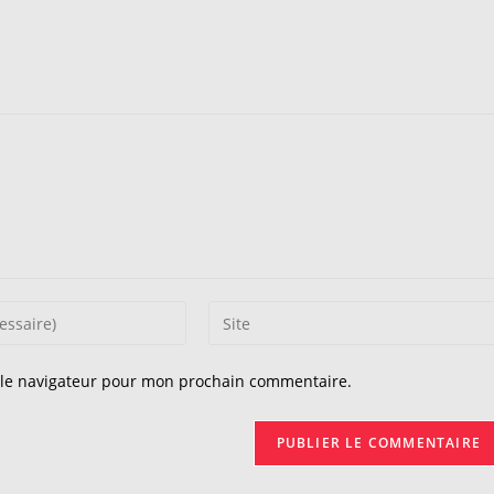
Saisir
l’URL
de
 le navigateur pour mon prochain commentaire.
votre
site
(facultatif)