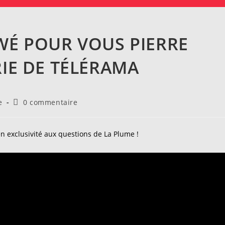
WÉ POUR VOUS PIERRE
RIE DE TÉLÉRAMA
Commentaires
e
0 commentaire
de
la
publication :
en exclusivité aux questions de La Plume !