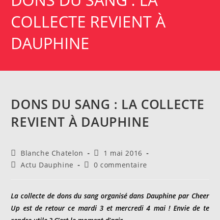
COLLECTE REVIENT À
DAUPHINE
DONS DU SANG : LA COLLECTE
REVIENT À DAUPHINE
Auteur/autrice
Publication
Blanche Chatelon
1 mai 2016
de
publiée :
Post
Commentaires
Actu Dauphine
0 commentaire
la
category:
de
publication :
la
publication :
La collecte de dons du sang organisé dans Dauphine par Cheer
Up est de retour ce mardi 3 et mercredi 4 mai ! Envie de te