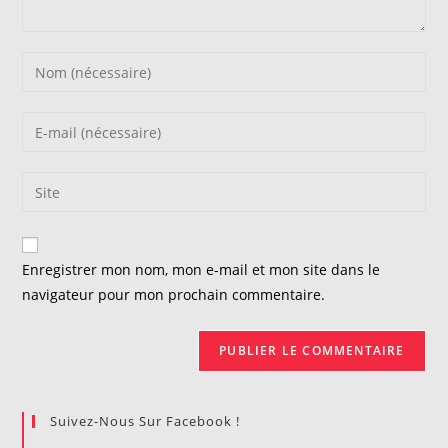
Enter
your
name
Enter
or
your
username
email
Saisir
to
address
l’URL
comment
to
de
comment
votre
Enregistrer mon nom, mon e-mail et mon site dans le
site
navigateur pour mon prochain commentaire.
(facultatif)
Suivez-Nous Sur Facebook !