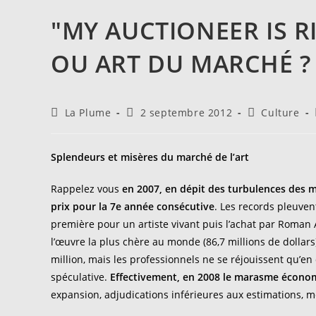
"MY AUCTIONEER IS R
OU ART DU MARCHÉ ? 
Auteur/autrice
Publication
Post
La Plume
2 septembre 2012
Culture
de
publiée :
category:
la
publication :
Splendeurs et misères du marché de l’art
Rappelez vous
en 2007, en dépit des turbulences des ma
prix pour la 7e année consécutive
. Les records pleuven
première pour un artiste vivant puis l’achat par Roma
l’œuvre la plus chère au monde (86,7 millions de dollar
million, mais les professionnels ne se réjouissent qu’en
spéculative.
Effectivement, en 2008 le marasme économ
expansion, adjudications inférieures aux estimations, m