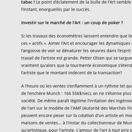
tabac !
Le point d’éclatement de la bulle de l’Art semble
l’instant, enorgueillis par le succès.
Investir sur le marché de l’Art : un coup de poker ?
Si les travaux des économètres laissent entendre que le 
ces « actifs ». Aimer l’Art et encourager les dynamiques
l’angoisse de voir se dénaturer les oeuvres dans l’espr
travail de l’artiste est grande. Petter Olsen qui se targu
vraiment qu’alors que la tourmente économique s’étend j
l’artiste que le montant indécent de la transaction?
A l’heure où les ventes s’enflamment à un rythme tel que
de l’enchère Munch : 166 556$/sec), on ne s’étonne plus
société. De même paraît légitime l’irritation des ingén
de l'art sur le modèle de l'AMF (Autorité des Marchés Fin
peuvent encore peser sur la cotation d'un artiste en mon
maisons de ventes... à l'instar du collectionneur de Mun
qu'artistique, pour l'artiste. L'amour de l'art à tout pri