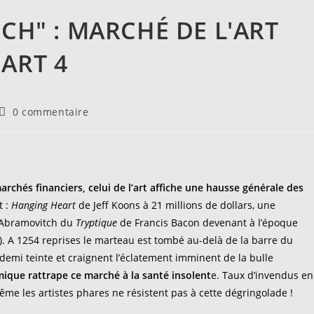
ICH" : MARCHÉ DE L'ART
ART 4
Commentaires
0 commentaire
de
la
publication :
rchés financiers, celui de l’art affiche une hausse générale des
t :
Hanging Heart
de Jeff Koons à 21 millions de dollars, une
n Abramovitch du
Tryptique
de Francis Bacon devenant à l’époque
s). A 1254 reprises le marteau est tombé au-delà de la barre du
 demi teinte et craignent l’éclatement imminent de la bulle
ique rattrape ce marché à la santé insolent
e. Taux d’invendus en
ême les artistes phares ne résistent pas à cette dégringolade !