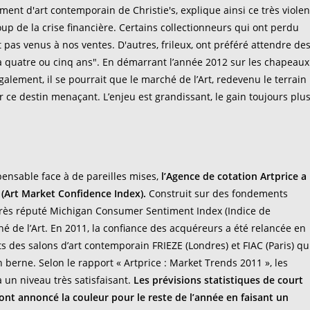
ment d'art contemporain de Christie's, explique ainsi ce très violen
oup de la crise financière. Certains collectionneurs qui ont perdu
pas venus à nos ventes. D'autres, frileux, ont préféré attendre de
y a quatre ou cinq ans". En démarrant l’année 2012 sur les chapeaux
lement, il se pourrait que le marché de l’Art, redevenu le terrain
ur ce destin menaçant. L’enjeu est grandissant, le gain toujours plu
spensable face à de pareilles mises,
l’Agence de cotation Artprice a
 (Art Market Confidence Index).
Construit sur des fondements
u très réputé Michigan Consumer Sentiment Index (Indice de
 de l’Art. En 2011, la confiance des acquéreurs a été relancée en
 des salons d’art contemporain FRIEZE (Londres) et FIAC (Paris) qu
n berne. Selon le rapport « Artprice : Market Trends 2011 », les
à un niveau très satisfaisant.
Les prévisions statistiques de court
nt annoncé la couleur pour le reste de l’année en faisant un