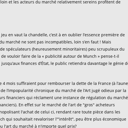
 loin et les acteurs du marché relativement sereins profitent de
jeu en vaut la chandelle, c’est à en oublier l’essence première de
 du marché ne sont pas incompatibles, loin s’en faut ! Mais
it de spéculateurs (heureusement minoritaires) peu scrupuleux du
e de vouloir faire de la « publicité autour de Munch » pense-t-il
usqu’aux finances d’État, le public retiendra davantage le génie d
 4 mois suffiraient pour rembourser la dette de la France (à l’aune
 de l’impopularité chronique du marché de l’Art jugé odieux par la
ieurs financiers qui réclament une instance de régulation du marché
anciers). En effet sur le marché de l'art de "gros" acheteurs
opolisant l'achat de celui ci, rendant rare toute pièce dans les
ch qui souhaitait revaloriser l'"intérêt", peu être plus économique
x ou l'art du marché à n'importe quel prix?