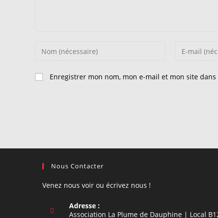
Enter
Enter
your
your
name
email
Enregistrer mon nom, mon e-mail et mon site dans
or
address
username
to
to
comment
comment
Nous Contacter
Venez nous voir ou écrivez nous !
Adresse :
Association La Plume de Dauphine | Local B1