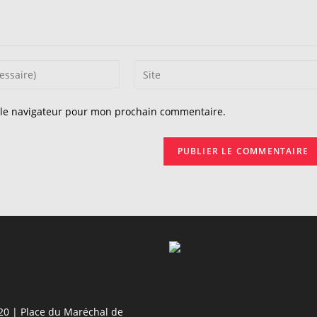
Saisir
l’URL
de
 le navigateur pour mon prochain commentaire.
votre
site
(facultatif)
20 | Place du Maréchal de