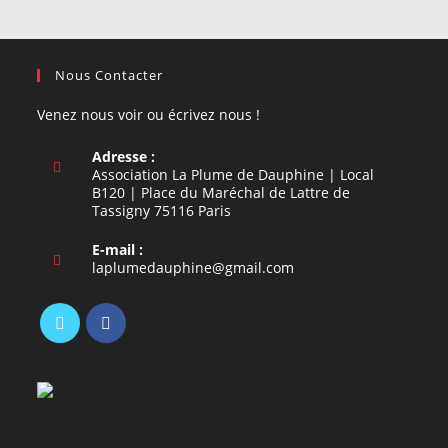
Nous Contacter
Venez nous voir ou écrivez nous !
Adresse :
Association La Plume de Dauphine | Local
B120 | Place du Maréchal de Lattre de
Tassigny 75116 Paris
E-mail :
S’ouvre
laplumedauphine@gmail.com
dans
votre
application
S’ouvre
S’ouvre
dans
dans
un
un
nouvel
nouvel