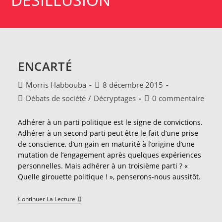
ENCARTÉ
Auteur/autrice
Publication
Morris Habbouba
8 décembre 2015
de
publiée :
Post
Commentaires
Débats de société
/
Décryptages
0 commentaire
la
category:
de
publication :
la
Adhérer à un parti politique est le signe de convictions.
publication :
Adhérer à un second parti peut être le fait d’une prise
de conscience, d’un gain en maturité à l’origine d’une
mutation de l’engagement après quelques expériences
personnelles. Mais adhérer à un troisième parti ? «
Quelle girouette politique ! », penserons-nous aussitôt.
Encarté
Continuer La Lecture