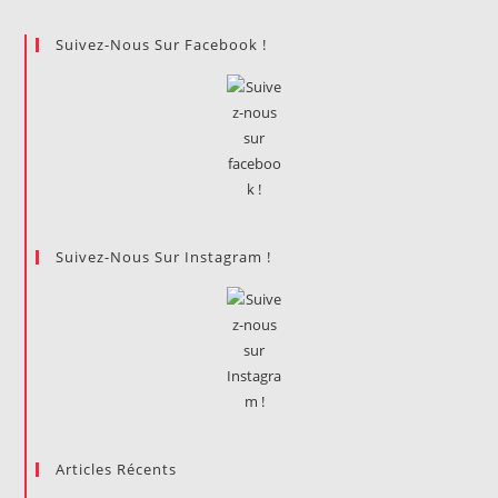
New
Me
:
Suivez-Nous Sur Facebook !
A
Progressive
Body
Positivity
For
2020.
Suivez-Nous Sur Instagram !
Articles Récents