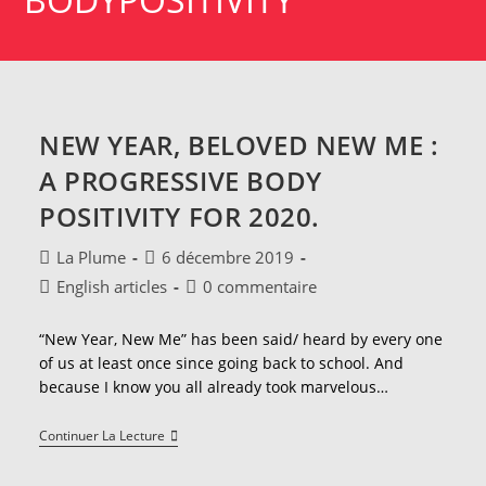
NEW YEAR, BELOVED NEW ME :
A PROGRESSIVE BODY
POSITIVITY FOR 2020.
Auteur/autrice
Publication
La Plume
6 décembre 2019
de
publiée :
Post
Commentaires
English articles
0 commentaire
la
category:
de
publication :
la
“New Year, New Me” has been said/ heard by every one
publication :
of us at least once since going back to school. And
because I know you all already took marvelous…
New
Continuer La Lecture
Year,
Beloved