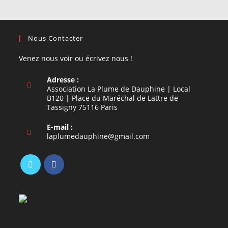
Nous Contacter
Venez nous voir ou écrivez nous !
Adresse :
Association La Plume de Dauphine | Local
B120 | Place du Maréchal de Lattre de
Tassigny 75116 Paris
E-mail :
S’ouvre
laplumedauphine@gmail.com
dans
votre
application
S’ouvre
S’ouvre
dans
dans
un
un
nouvel
nouvel