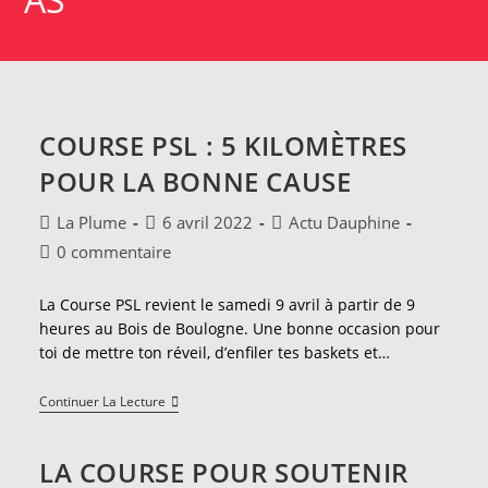
COURSE PSL : 5 KILOMÈTRES
POUR LA BONNE CAUSE
Auteur/autrice
Publication
Post
La Plume
6 avril 2022
Actu Dauphine
de
publiée :
category:
Commentaires
0 commentaire
la
de
publication :
la
La Course PSL revient le samedi 9 avril à partir de 9
publication :
heures au Bois de Boulogne. Une bonne occasion pour
toi de mettre ton réveil, d’enfiler tes baskets et…
Course
Continuer La Lecture
PSL
:
5
LA COURSE POUR SOUTENIR
Kilomètres