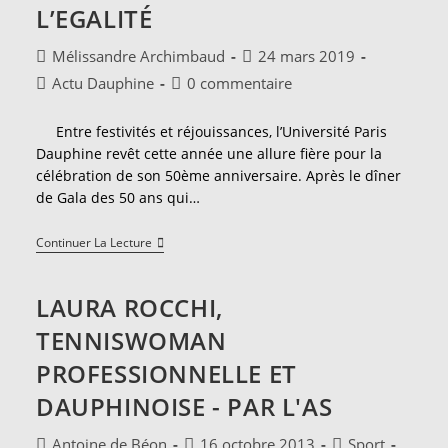
Pour
L’EGALITÉ
La
Bonne
Cause
Auteur/autrice
Publication
Mélissandre Archimbaud
24 mars 2019
de
publiée :
Post
Commentaires
Actu Dauphine
0 commentaire
la
category:
de
publication :
la
Entre festivités et réjouissances, l’Université Paris
publication :
Dauphine revêt cette année une allure fière pour la
célébration de son 50ème anniversaire. Après le dîner
de Gala des 50 ans qui…
La
Continuer La Lecture
Course
Pour
Soutenir
LAURA ROCCHI,
L’Egalité
TENNISWOMAN
PROFESSIONNELLE ET
DAUPHINOISE - PAR L'AS
Auteur/autrice
Publication
Post
Antoine de Béon
16 octobre 2013
Sport