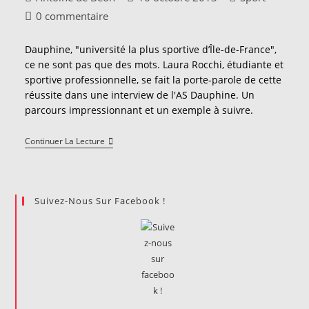
de
publiée :
category:
Commentaires
0 commentaire
la
de
publication :
la
Dauphine, "université la plus sportive d’Île-de-France",
publication :
ce ne sont pas que des mots. Laura Rocchi, étudiante et
sportive professionnelle, se fait la porte-parole de cette
réussite dans une interview de l'AS Dauphine. Un
parcours impressionnant et un exemple à suivre.
Laura
Continuer La Lecture
Rocchi,
Tenniswoman
Professionnelle
Et
Dauphinoise
Suivez-Nous Sur Facebook !
-
Par
L'AS